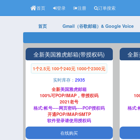
首页
登录
注册
订单搜索
首页
Gmail（谷歌邮箱）& Google Voice
全新美国雅虎邮箱(带授权码)
全新
1个2.5元 100个240元 1000个2300元
实时库存：
2935
全新
美国雅虎邮箱
100%可POP/IMAP，带授权码
1
2021老号
格式:帐号----网页密码----POP授权码
格式:帐
开通POP/IMAP/SMTP
软件登录请使用授权码