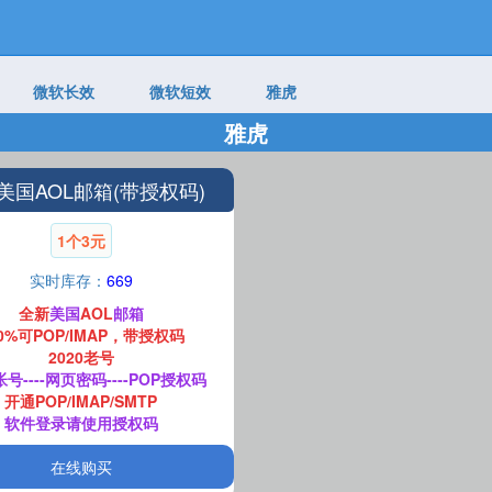
微软长效
微软短效
雅虎
雅虎
美国AOL邮箱(带授权码)
1个3元
实时库存：
669
全新
美国
AOL
邮箱
00%可POP/IMAP，带授权码
2020老号
号----网页密码----POP授权码
开通POP/IMAP/SMTP
软件登录请使用授权码