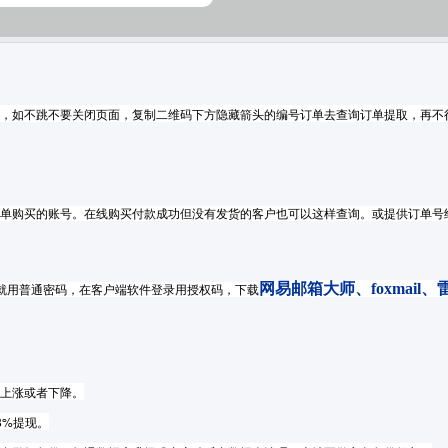
，如不跳不要关闭页面，复制二维码下方隐藏箭头的编号订单去查询订单提取，再不
单
购买的账号。
在线购买付款
成功但没有发货的客户也
可以这样查询。或
提供订单号
网易邮箱大师
、
foxmail
、
信就用普通密码，在客户端软件登录用授权码，下载
上涨或者下降。
8%提现。